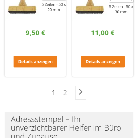
5 Zeilen
50 x
5 Zeilen
50 x
20 mm
30 mm
9,50 €
11,00 €
Details anzeigen
Details anzeigen
Seite
Sie lesen gerade die Seite
Seite
Seite
Weiter
1
2
Adressstempel – Ihr
unverzichtbarer Helfer im Büro
und Zuhause