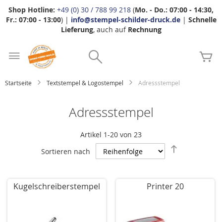
Shop Hotline:
+49 (0) 30 / 788 99 218
(
Mo. - Do.: 07:00 - 14:30,
Fr.: 07:00 - 13:00
) |
info@stempel-schilder-druck.de
|
Schnelle
Lieferung
, auch auf
Rechnung
Zum
Search
Inhalt
Me
springen
Startseite
Textstempel & Logostempel
Adressstempel
Adressstempel
Artikel
1
-
20
von
23
Absteigend
Sortieren nach
sortieren
Kugelschreiberstempel
Printer 20