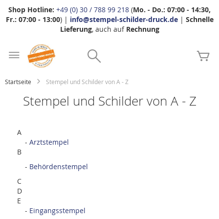
Shop Hotline:
+49 (0) 30 / 788 99 218
(
Mo. - Do.: 07:00 - 14:30,
Fr.: 07:00 - 13:00
) |
info@stempel-schilder-druck.de
|
Schnelle
Lieferung
, auch auf
Rechnung
Zum
Search
Inhalt
Me
springen
Startseite
Stempel und Schilder von A - Z
Stempel und Schilder von A - Z
A
-
Arztstempel
B
-
Behördenstempel
C
D
E
-
Eingangsstempel