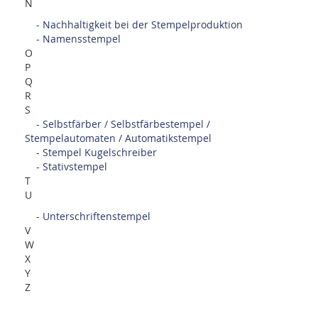
N
-
Nachhaltigkeit bei der Stempelproduktion
-
Namensstempel
O
P
Q
R
S
-
Selbstfärber / Selbstfärbestempel /
Stempelautomaten / Automatikstempel
-
Stempel Kugelschreiber
-
Stativstempel
T
U
-
Unterschriftenstempel
V
W
X
Y
Z