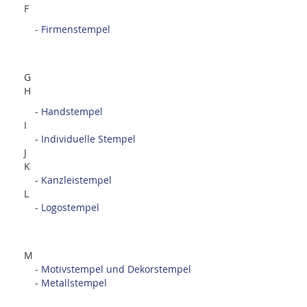
F
-
Firmenstempel
G
H
-
Handstempel
I
-
Individuelle Stempel
J
K
-
Kanzleistempel
L
-
Logostempel
M
-
Motivstempel und Dekorstempel
-
Metallstempel