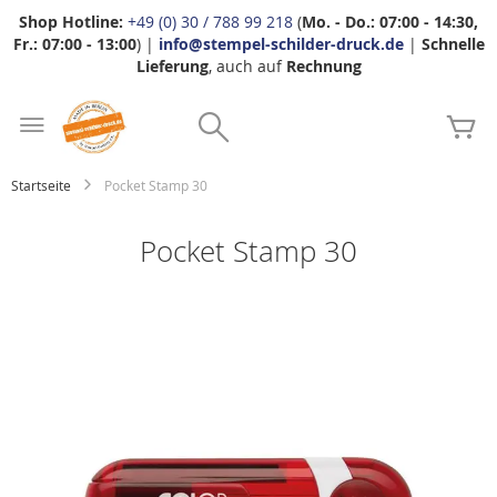
Shop Hotline:
+49 (0) 30 / 788 99 218
(
Mo. - Do.: 07:00 - 14:30,
Fr.: 07:00 - 13:00
) |
info@stempel-schilder-druck.de
|
Schnelle
Lieferung
, auch auf
Rechnung
Zum
Search
Inhalt
Me
springen
Startseite
Pocket Stamp 30
Pocket Stamp 30
Zum
Ende
der
Bildgalerie
springen