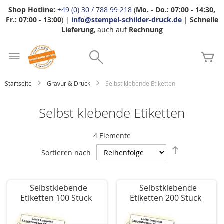
Shop Hotline:
+49 (0) 30 / 788 99 218
(
Mo. - Do.: 07:00 - 14:30,
Fr.: 07:00 - 13:00
) |
info@stempel-schilder-druck.de
|
Schnelle
Lieferung
, auch auf
Rechnung
Zum
Search
Inhalt
Me
springen
Startseite
Gravur & Druck
Selbst klebende Etiketten
Selbst klebende Etiketten
4
Elemente
Absteigend
Sortieren nach
sortieren
Selbstklebende
Selbstklebende
Etiketten 100 Stück
Etiketten 200 Stück