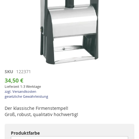
Zum
SKU
122371
Anfang
34,50 €
der
Lieferzeit 1-3 Werktage
Bildgalerie
zzgl. Versandkosten
springen
gesetzliche Gewährleistung
Der klassische Firmenstempel!
Groß, robust, qualitativ hochwertig!
Produktfarbe