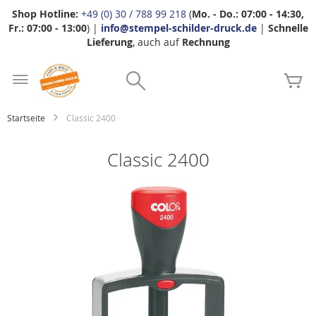
Shop Hotline:
+49 (0) 30 / 788 99 218
(
Mo. - Do.: 07:00 - 14:30,
Fr.: 07:00 - 13:00
) |
info@stempel-schilder-druck.de
|
Schnelle
Lieferung
, auch auf
Rechnung
Zum
Search
Inhalt
Me
springen
Startseite
Classic 2400
Classic 2400
Zum
Ende
der
Bildgalerie
springen