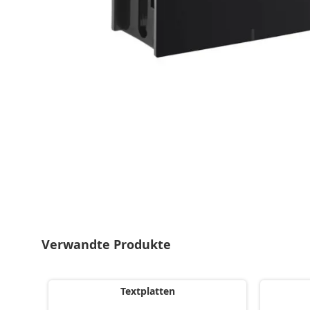
Zum
Anfang
der
Bildgalerie
springen
Verwandte Produkte
Textplatten