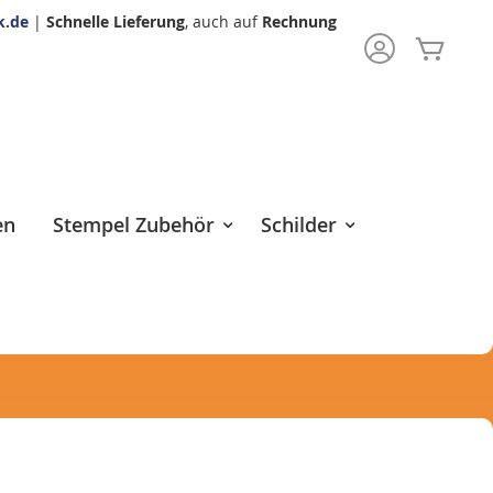
k.de
|
Schnelle Lieferung
, auch auf
Rechnung
Mein 
rch
en
Stempel Zubehör
Schilder