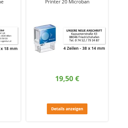
ne
Printer 20 Microban
4 Zeilen
38 x 14 mm
 x 18 mm
19,50 €
Details anzeigen