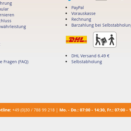
ehrung
PayPal
mular
Vorauskasse
ornieren
Rechnung
chluss
Barzahlung bei Selbstabholun
ewährleistung
t
DHL Versand 6.49 €
te Fragen (FAQ)
Selbstabholung
tline:
+49 (0)30 / 788 99 218
|
Mo. - Do.: 07:00 - 14:30, Fr.: 07:00 - 