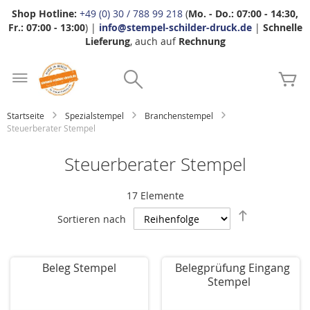
Shop Hotline:
+49 (0) 30 / 788 99 218
(
Mo. - Do.: 07:00 - 14:30,
Fr.: 07:00 - 13:00
) |
info@stempel-schilder-druck.de
|
Schnelle
Lieferung
, auch auf
Rechnung
Zum
Search
Inhalt
Me
springen
Startseite
Spezialstempel
Branchenstempel
Steuerberater Stempel
Steuerberater Stempel
17
Elemente
Absteigend
Sortieren nach
sortieren
Beleg Stempel
Belegprüfung Eingang
Stempel