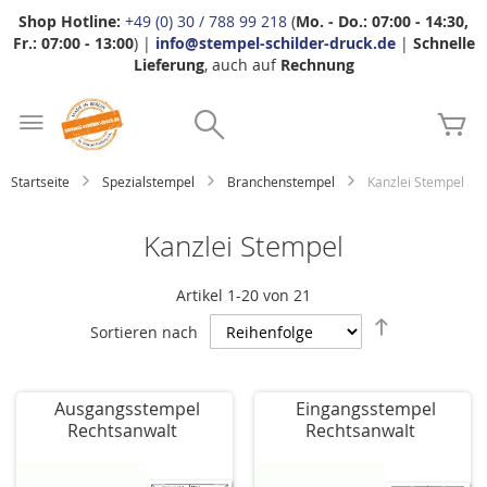
Shop Hotline:
+49 (0) 30 / 788 99 218
(
Mo. - Do.: 07:00 - 14:30,
Fr.: 07:00 - 13:00
) |
info@stempel-schilder-druck.de
|
Schnelle
Lieferung
, auch auf
Rechnung
Zum
Search
Inhalt
Me
springen
Startseite
Spezialstempel
Branchenstempel
Kanzlei Stempel
Kanzlei Stempel
Artikel
1
-
20
von
21
Absteigend
Sortieren nach
sortieren
Ausgangsstempel
Eingangsstempel
Rechtsanwalt
Rechtsanwalt