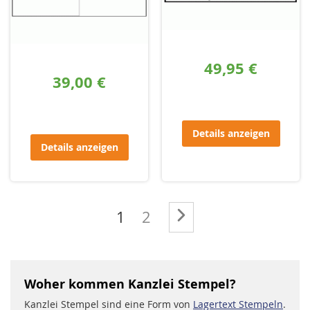
49,95 €
39,00 €
Details anzeigen
Details anzeigen
Seite
Sie lesen gerade die Seite
Seite
Seite
Weiter
1
2
Woher kommen Kanzlei Stempel?
Kanzlei Stempel sind eine Form von
Lagertext Stempeln
.