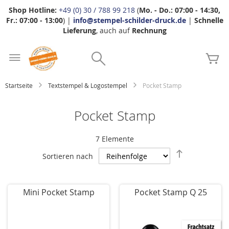
Shop Hotline:
+49 (0) 30 / 788 99 218
(
Mo. - Do.: 07:00 - 14:30,
Fr.: 07:00 - 13:00
) |
info@stempel-schilder-druck.de
|
Schnelle
Lieferung
, auch auf
Rechnung
Zum
Search
Inhalt
Me
springen
Startseite
Textstempel & Logostempel
Pocket Stamp
Pocket Stamp
7
Elemente
Absteigend
Sortieren nach
sortieren
Mini Pocket Stamp
Pocket Stamp Q 25