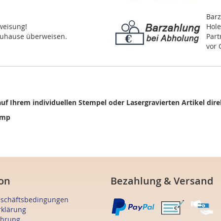
Barz
weisung!
Hole
zuhause überweisen.
Part
vor 
uf Ihrem individuellen Stempel oder Lasergravierten Artikel di
.bmp
on
Bezahlung & Versand
eschäftsbedingungen
rklärung
ehrung