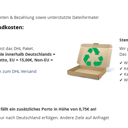
eiten & Bezahlung sowie unterstützte Dateiformate!
ndkosten:
Stem
ist das DHL Paket.
Wir 
e innerhalb Deutschlands =
Das 
utto, EU = 15,00€, Non-EU =
✔ W
✔ Ke
en zum DHL Versand
✔ Ke
✔ W
ällt ein zusätzliches Porto in Höhe von 0,75€ an!
 nur nach Deutschland erfolgen. Andere Ziele auf Anfrage!