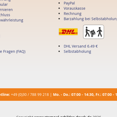
PayPal
mular
Vorauskasse
ornieren
Rechnung
chluss
Barzahlung bei Selbstabholun
ewährleistung
t
DHL Versand 6.49 €
te Fragen (FAQ)
Selbstabholung
tline:
+49 (0)30 / 788 99 218
|
Mo. - Do.: 07:00 - 14:30, Fr.: 07:00 - 