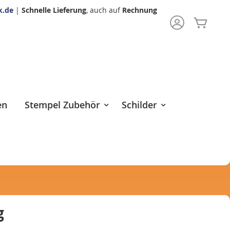
k.de
|
Schnelle Lieferung
, auch auf
Rechnung
Mein 
rch
en
Stempel Zubehör
Schilder
g