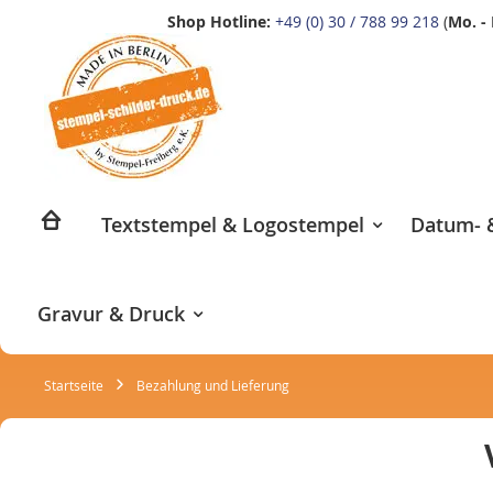
Shop Hotline:
+49 (0) 30 / 788 99 218
(
Mo. - 
Zum
Inhalt
springen
Textstempel & Logostempel
Datum- &
Gravur & Druck
Startseite
Bezahlung und Lieferung