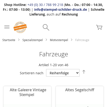
Shop Hotline:
+49 (0) 30 / 788 99 218
(
Mo. - Do.: 07:00 - 14:30,
Fr.: 07:00 - 13:00
) |
info@stempel-schilder-druck.de
|
Schnelle
Lieferung
, auch auf
Rechnung
Zum
Search
Inhalt
Me
springen
Startseite
Spezialstempel
Motivstempel
Fahrzeuge
Fahrzeuge
Artikel
1
-
20
von
46
Absteigend
Sortieren nach
sortieren
Alte Galeere Vintage
Altes Segelschiff
Stempel