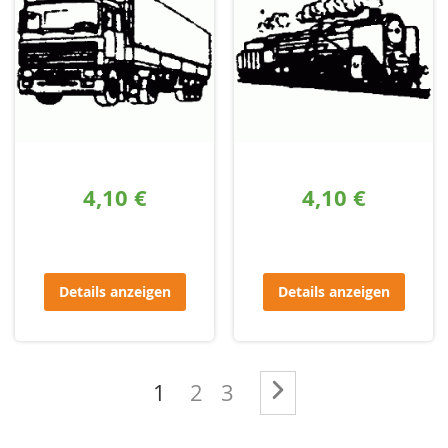
4,10 €
4,10 €
Details anzeigen
Details anzeigen
Seite
Sie lesen gerade die Seite
Seite
Seite
Seite
Weiter
1
2
3