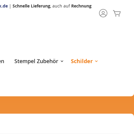
k.de
|
Schnelle Lieferung
, auch auf
Rechnung
Mein 
rch
en
Stempel Zubehör
Schilder