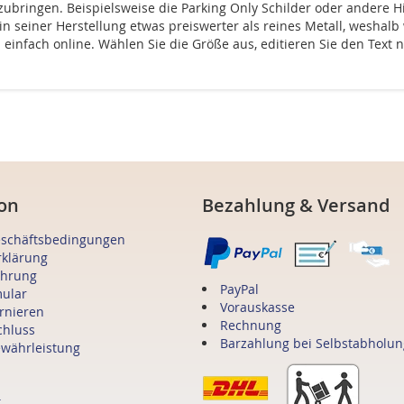
ubringen. Beispielsweise die Parking Only Schilder oder andere H
n seiner Herstellung etwas preiswerter als reines Metall, weshalb 
l einfach online. Wählen Sie die Größe aus, editieren Sie den Text
on
Bezahlung & Versand
eschäftsbedingungen
rklärung
ehrung
PayPal
mular
Vorauskasse
ornieren
Rechnung
chluss
Barzahlung bei Selbstabholun
ewährleistung
t