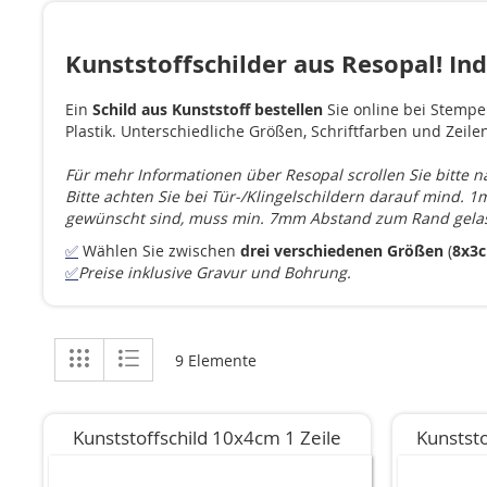
Kunststoffschilder aus Resopal! Ind
Ein
Schild aus Kunststoff bestellen
Sie online bei Stempe
Plastik. Unterschiedliche Größen, Schriftfarben und Zeile
Für mehr Informationen über Resopal scrollen Sie bitte n
Bitte achten Sie bei Tür-/Klingelschildern darauf mind.
gewünscht sind, muss min. 7mm Abstand zum Rand gela
✅
Wählen Sie zwischen
drei verschiedenen Größen
(
8x3
✅
Preise inklusive Gravur und Bohrung.
Anzeigen
Liste
Liste
9
Elemente
als
Kunststoffschild 10x4cm 1 Zeile
Kunststo