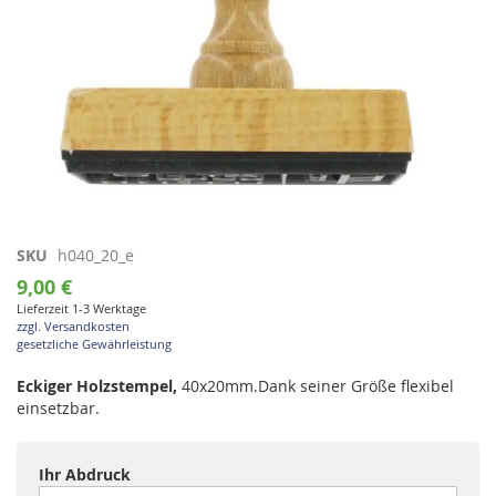
Zum
SKU
h040_20_e
Anfang
9,00 €
der
Lieferzeit 1-3 Werktage
Bildgalerie
zzgl. Versandkosten
springen
gesetzliche Gewährleistung
Eckiger Holzstempel,
40x20mm.Dank seiner Größe flexibel
einsetzbar.
Ihr Abdruck