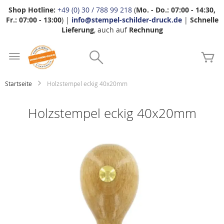
Shop Hotline:
+49 (0) 30 / 788 99 218
(
Mo. - Do.: 07:00 - 14:30,
Fr.: 07:00 - 13:00
) |
info@stempel-schilder-druck.de
|
Schnelle
Lieferung
, auch auf
Rechnung
Zum
Search
Inhalt
Me
springen
Startseite
Holzstempel eckig 40x20mm
Holzstempel eckig 40x20mm
Zum
Ende
der
Bildgalerie
springen