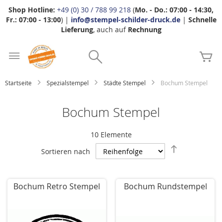
Shop Hotline:
+49 (0) 30 / 788 99 218
(
Mo. - Do.: 07:00 - 14:30,
Fr.: 07:00 - 13:00
) |
info@stempel-schilder-druck.de
|
Schnelle
Lieferung
, auch auf
Rechnung
Zum
Search
Inhalt
Me
springen
Startseite
Spezialstempel
Städte Stempel
Bochum Stempel
Bochum Stempel
10
Elemente
Absteigend
Sortieren nach
sortieren
Bochum Retro Stempel
Bochum Rundstempel