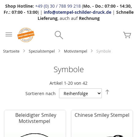
Shop Hotline:
+49 (0) 30 / 788 99 218
(
Mo. - Do.: 07:00 - 14:30,
Fr.: 07:00 - 13:00
) |
info@stempel-schilder-druck.de
|
Schnelle
Lieferung
, auch auf
Rechnung
Zum
Search
Inhalt
Me
springen
Startseite
Spezialstempel
Motivstempel
Symbole
Symbole
Artikel
1
-
20
von
42
Absteigend
Sortieren nach
sortieren
Beleidigter Smiley
Chinese Smiley Stempel
Motivstempel