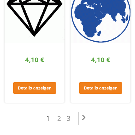
4,10 €
4,10 €
Details anzeigen
Details anzeigen
Seite
Sie lesen gerade die Seite
Seite
Seite
Seite
Weiter
1
2
3