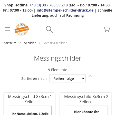
Shop Hotline:
+49 (0) 30 / 788 99 218
(
Mo. - Do.: 07:00 - 14:30,
Fr.: 07:00 - 13:00
) |
info@stempel-schilder-druck.de
|
Schnelle
Lieferung
, auch auf
Rechnung
Zum
Search
Inhalt
Me
springen
Startseite
Schilder
Messingschilder
Messingschilder
9
Elemente
Absteigend
Sortieren nach
sortieren
Messingschild 8x3cm 1
Messingschild 8x3cm 2
Zeile
Zeilen