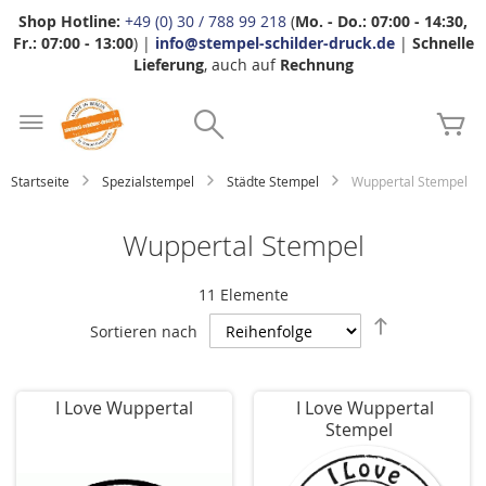
Shop Hotline:
+49 (0) 30 / 788 99 218
(
Mo. - Do.: 07:00 - 14:30,
Fr.: 07:00 - 13:00
) |
info@stempel-schilder-druck.de
|
Schnelle
Lieferung
, auch auf
Rechnung
Zum
Search
Inhalt
Me
springen
Startseite
Spezialstempel
Städte Stempel
Wuppertal Stempel
Wuppertal Stempel
11
Elemente
Absteigend
Sortieren nach
sortieren
I Love Wuppertal
I Love Wuppertal
Stempel