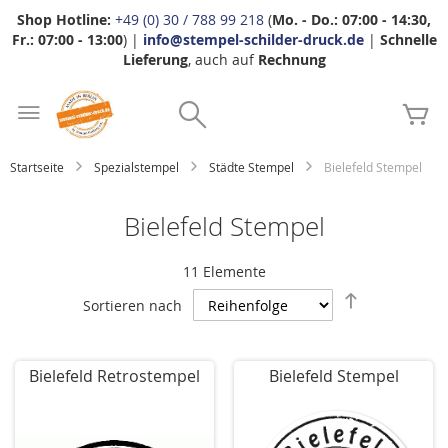
Shop Hotline:
+49 (0) 30 / 788 99 218
(
Mo. - Do.: 07:00 - 14:30,
Fr.: 07:00 - 13:00
) |
info@stempel-schilder-druck.de
|
Schnelle
Lieferung
, auch auf
Rechnung
Zum
Search
Inhalt
Me
springen
Startseite
Spezialstempel
Städte Stempel
Bielefeld Stempel
Bielefeld Stempel
11
Elemente
Absteigend
Sortieren nach
sortieren
Bielefeld Retrostempel
Bielefeld Stempel