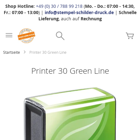
Shop Hotline:
+49 (0) 30 / 788 99 218
(
Mo. - Do.: 07:00 - 14:30,
Fr.: 07:00 - 13:00
) |
info@stempel-schilder-druck.de
|
Schnelle
Lieferung
, auch auf
Rechnung
Zum
Search
Inhalt
Me
springen
Startseite
Printer 30 Green Line
Printer 30 Green Line
Zum
Ende
der
Bildgalerie
springen