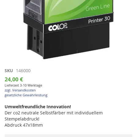
Zum
SKU
146000
Anfang
24,00 €
der
Lieferzeit 3-10 Werktage
Bildgalerie
zzgl. Versandkosten
springen
gesetzliche Gewährleistung
Umweltfreundliche Innovation!
Der co2 neutrale Selbstfärber mit individuellem
Stempelabdruck!
Abdruck 47x18mm