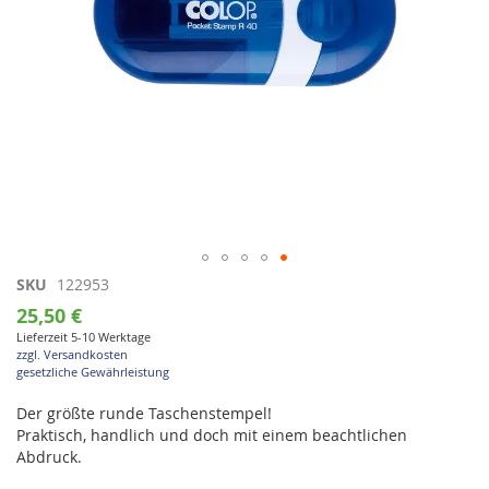
Zum
SKU
122953
Anfang
25,50 €
der
Lieferzeit 5-10 Werktage
Bildgalerie
zzgl. Versandkosten
springen
gesetzliche Gewährleistung
Der größte runde Taschenstempel!
Praktisch, handlich und doch mit einem beachtlichen
Abdruck.