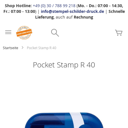
Shop Hotline:
+49 (0) 30 / 788 99 218
(
Mo. - Do.: 07:00 - 14:30,
Fr.: 07:00 - 13:00
) |
info@stempel-schilder-druck.de
|
Schnelle
Lieferung
, auch auf
Rechnung
Zum
Search
Inhalt
Me
springen
Startseite
Pocket Stamp R 40
Pocket Stamp R 40
Zum
Ende
der
Bildgalerie
springen