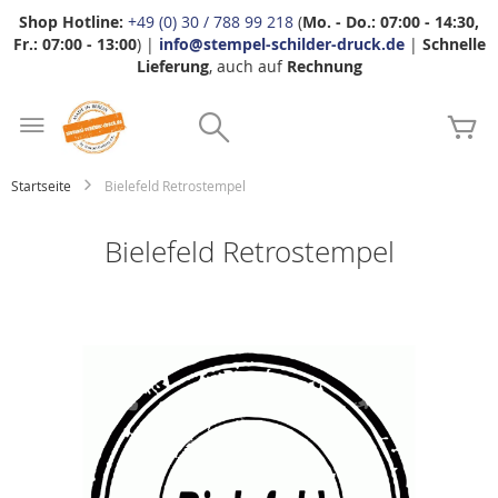
Shop Hotline:
+49 (0) 30 / 788 99 218
(
Mo. - Do.: 07:00 - 14:30,
Fr.: 07:00 - 13:00
) |
info@stempel-schilder-druck.de
|
Schnelle
Lieferung
, auch auf
Rechnung
Zum
Search
Inhalt
Me
springen
Startseite
Bielefeld Retrostempel
Bielefeld Retrostempel
Zum
Ende
der
Bildgalerie
springen