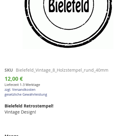
Zum
SKU
Bielefeld_Vintage_8_Holzstempel_rund_40mm
Anfang
12,00 €
der
Lieferzeit 1-3 Werktage
Bildgalerie
zzgl. Versandkosten
springen
gesetzliche Gewährleistung
Bielefeld Retrostempel!
Vintage Design!