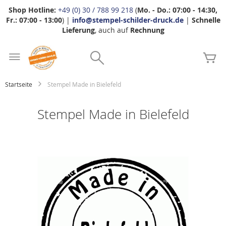
Shop Hotline:
+49 (0) 30 / 788 99 218
(
Mo. - Do.: 07:00 - 14:30,
Fr.: 07:00 - 13:00
) |
info@stempel-schilder-druck.de
|
Schnelle
Lieferung
, auch auf
Rechnung
Zum
Search
Inhalt
Me
springen
Startseite
Stempel Made in Bielefeld
Stempel Made in Bielefeld
Zum
Ende
der
Bildgalerie
springen