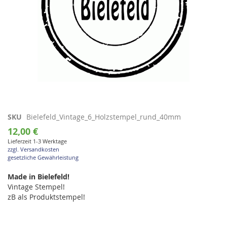
Zum
SKU
Bielefeld_Vintage_6_Holzstempel_rund_40mm
Anfang
12,00 €
der
Lieferzeit 1-3 Werktage
Bildgalerie
zzgl. Versandkosten
springen
gesetzliche Gewährleistung
Made in Bielefeld!
Vintage Stempel!
zB als Produktstempel!