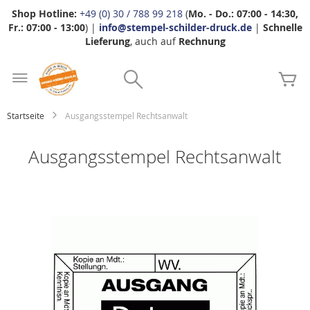
Shop Hotline:
+49 (0) 30 / 788 99 218
(
Mo. - Do.: 07:00 - 14:30,
Fr.: 07:00 - 13:00
) |
info@stempel-schilder-druck.de
|
Schnelle
Lieferung
, auch auf
Rechnung
Zum
Search
Inhalt
Me
springen
Startseite
Ausgangsstempel Rechtsanwalt
Ausgangsstempel Rechtsanwalt
Zum
Ende
der
Bildgalerie
springen