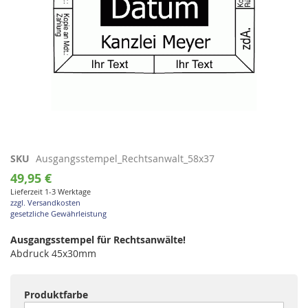
Zum
SKU
Ausgangsstempel_Rechtsanwalt_58x37
Anfang
49,95 €
der
Lieferzeit 1-3 Werktage
Bildgalerie
zzgl. Versandkosten
springen
gesetzliche Gewährleistung
Ausgangsstempel für Rechtsanwälte!
Abdruck 45x30mm
Produktfarbe