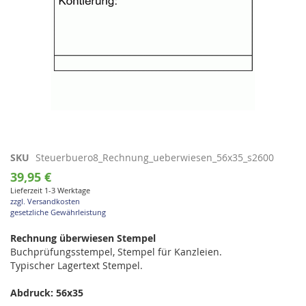
Zum
SKU
Steuerbuero8_Rechnung_ueberwiesen_56x35_s2600
Anfang
39,95 €
der
Lieferzeit 1-3 Werktage
Bildgalerie
zzgl. Versandkosten
springen
gesetzliche Gewährleistung
Rechnung überwiesen Stempel
Buchprüfungsstempel, Stempel für Kanzleien.
Typischer Lagertext Stempel.
Abdruck: 56x35