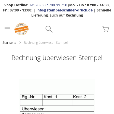
Shop Hotline:
+49 (0) 30 / 788 99 218
(
Mo. - Do.: 07:00 - 14:30,
Fr.: 07:00 - 13:00
) |
info@stempel-schilder-druck.de
|
Schnelle
Lieferung
, auch auf
Rechnung
Zum
Search
Inhalt
Me
springen
Startseite
Rechnung überwiesen Stempel
Rechnung überwiesen Stempel
Zum
Ende
der
Bildgalerie
springen