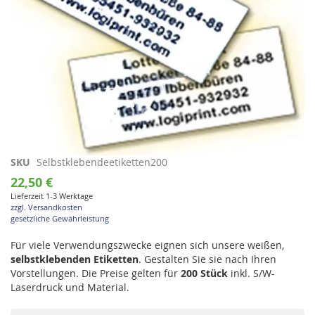
Zum
SKU
Selbstklebendeetiketten200
Anfang
22,50 €
der
Lieferzeit 1-3 Werktage
Bildgalerie
zzgl. Versandkosten
springen
gesetzliche Gewährleistung
Für viele Verwendungszwecke eignen sich unsere weißen,
selbstklebenden Etiketten
. Gestalten Sie sie nach Ihren
Vorstellungen. Die Preise gelten für
200 Stück
inkl. S/W-
Laserdruck und Material.