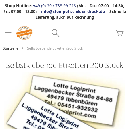
Shop Hotline:
+49 (0) 30 / 788 99 218
(
Mo. - Do.: 07:00 - 14:30,
Fr.: 07:00 - 13:00
) |
info@stempel-schilder-druck.de
|
Schnelle
Lieferung
, auch auf
Rechnung
Zum
Search
Inhalt
Me
springen
Startseite
Selbstklebende Etiketten 200 Stück
Selbstklebende Etiketten 200 Stück
Zum
Ende
der
Bildgalerie
springen