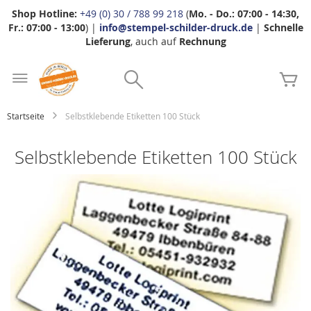
Shop Hotline:
+49 (0) 30 / 788 99 218
(
Mo. - Do.: 07:00 - 14:30,
Fr.: 07:00 - 13:00
) |
info@stempel-schilder-druck.de
|
Schnelle
Lieferung
, auch auf
Rechnung
Zum
Search
Inhalt
Me
springen
Startseite
Selbstklebende Etiketten 100 Stück
Selbstklebende Etiketten 100 Stück
Zum
Ende
der
Bildgalerie
springen