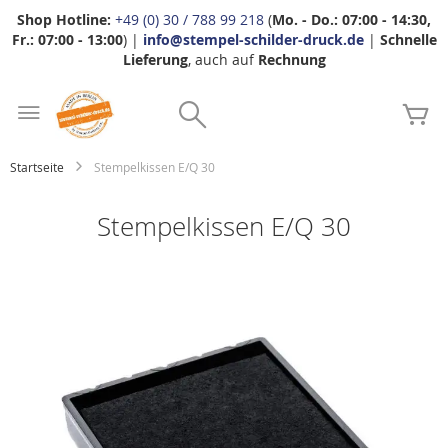
Shop Hotline:
+49 (0) 30 / 788 99 218
(
Mo. - Do.: 07:00 - 14:30,
Fr.: 07:00 - 13:00
) |
info@stempel-schilder-druck.de
|
Schnelle
Lieferung
, auch auf
Rechnung
Zum
Search
Inhalt
Me
springen
Startseite
Stempelkissen E/Q 30
Stempelkissen E/Q 30
Zum
Ende
der
Bildgalerie
springen