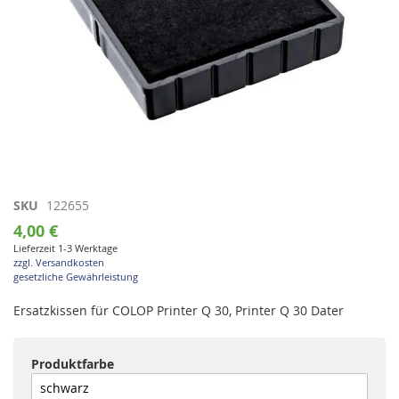
Zum
SKU
122655
Anfang
4,00 €
der
Lieferzeit 1-3 Werktage
Bildgalerie
zzgl. Versandkosten
springen
gesetzliche Gewährleistung
Ersatzkissen für COLOP Printer Q 30, Printer Q 30 Dater
Produktfarbe