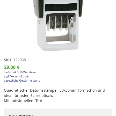
Zum
SKU
122038
Anfang
29,00 €
der
Lieferzeit 5-10 Werktage
Bildgalerie
zzgl. Versandkosten
springen
gesetzliche Gewährleistung
Quadratischer Datumsstempel. 30x30mm, formschön und
ideal für jeden Schreibtisch.
Mit individuellem Text!