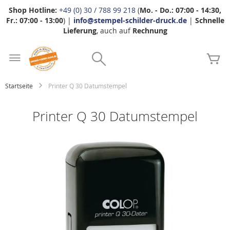
Shop Hotline:
+49 (0) 30 / 788 99 218
(
Mo. - Do.: 07:00 - 14:30,
Fr.: 07:00 - 13:00
) |
info@stempel-schilder-druck.de
|
Schnelle
Lieferung
, auch auf
Rechnung
Zum
Search
Inhalt
Me
springen
Startseite
Printer Q 30 Datumstempel
Printer Q 30 Datumstempel
Zum
Ende
der
Bildgalerie
springen