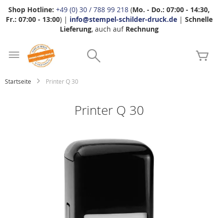
Shop Hotline:
+49 (0) 30 / 788 99 218
(
Mo. - Do.: 07:00 - 14:30,
Fr.: 07:00 - 13:00
) |
info@stempel-schilder-druck.de
|
Schnelle
Lieferung
, auch auf
Rechnung
Zum
Search
Inhalt
Me
springen
Startseite
Printer Q 30
Printer Q 30
Zum
Ende
der
Bildgalerie
springen