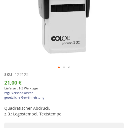
Zum
SKU
122125
Anfang
21,00 €
der
Lieferzeit 1-3 Werktage
Bildgalerie
zzgl. Versandkosten
springen
gesetzliche Gewährleistung
Quadratischer Abdruck.
z.B.: Logostempel, Textstempel