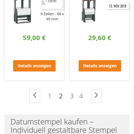
9 Zeilen
68 x
49 mm
59,00 €
29,60 €
Details anzeigen
Details anzeigen
Seite
Seite
Zurück
Seite
Sie lesen gerade die Seit
Seite
Seite
Seite
Weiter
1
2
3
4
Datumstempel kaufen –
Individuell gestaltbare Stempel