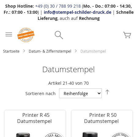
Shop Hotline:
+49 (0) 30 / 788 99 218
(
Mo. - Do.: 07:00 - 14:30,
Fr.: 07:00 - 13:00
) |
info@stempel-schilder-druck.de
|
Schnelle
Lieferung
, auch auf
Rechnung
Zum
Search
Inhalt
Me
springen
Startseite
Datum- & Ziffernstempel
Datumstempel
Datumstempel
Artikel
21
-
40
von
70
Absteigend
Sortieren nach
sortieren
Printer R 45
Printer R 50
Datumstempel
Datumstempel