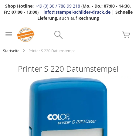
Shop Hotline:
+49 (0) 30 / 788 99 218
(
Mo. - Do.: 07:00 - 14:30,
Fr.: 07:00 - 13:00
) |
info@stempel-schilder-druck.de
|
Schnelle
Lieferung
, auch auf
Rechnung
Zum
Search
Inhalt
Me
springen
Startseite
Printer S 220 Datumstempel
Printer S 220 Datumstempel
Zum
Ende
der
Bildgalerie
springen