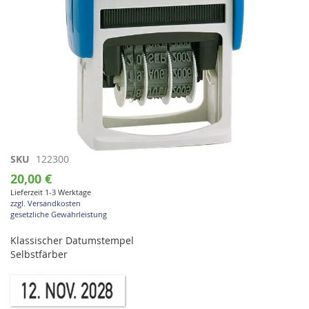
Zum
SKU
122300
Anfang
20,00 €
der
Lieferzeit 1-3 Werktage
Bildgalerie
zzgl. Versandkosten
springen
gesetzliche Gewährleistung
Klassischer Datumstempel
Selbstfärber