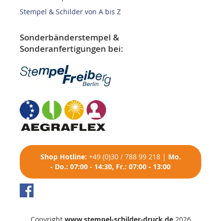
Stempel & Schilder von A bis Z
Sonderbänderstempel &
Sonderanfertigungen bei:
Shop
Hotline:
+49 (0)30 / 788 99 218
|
Mo.
- Do.: 07:00 - 14:30, Fr.: 07:00 - 13:00
Copyright
www.stempel-schilder-druck.de
2026