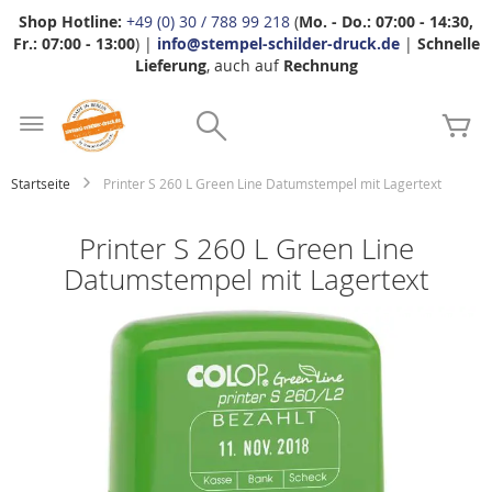
Shop Hotline:
+49 (0) 30 / 788 99 218
(
Mo. - Do.: 07:00 - 14:30,
Fr.: 07:00 - 13:00
) |
info@stempel-schilder-druck.de
|
Schnelle
Lieferung
, auch auf
Rechnung
Zum
Search
Inhalt
Me
springen
Startseite
Printer S 260 L Green Line Datumstempel mit Lagertext
Printer S 260 L Green Line
Datumstempel mit Lagertext
Zum
Ende
der
Bildgalerie
springen