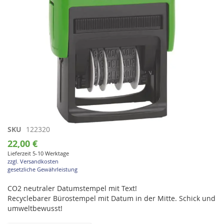
Zum
SKU
122320
Anfang
22,00 €
der
Lieferzeit 5-10 Werktage
Bildgalerie
zzgl. Versandkosten
springen
gesetzliche Gewährleistung
CO2 neutraler Datumstempel mit Text!
Recyclebarer Bürostempel mit Datum in der Mitte. Schick und
umweltbewusst!