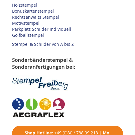
Holzstempel
Bonuskartenstempel
Rechtsanwalts Stempel
Motivstempel
Parkplatz Schilder individuell
Golfballstempel
Stempel & Schilder von A bis Z
Sonderbänderstempel &
Sonderanfertigungen bei:
Shop
Hotline:
+49 (0)30 / 788 99 218
|
Mo.