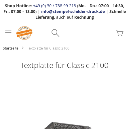
Shop Hotline:
+49 (0) 30 / 788 99 218
(
Mo. - Do.: 07:00 - 14:30,
Fr.: 07:00 - 13:00
) |
info@stempel-schilder-druck.de
|
Schnelle
Lieferung
, auch auf
Rechnung
Zum
Search
Inhalt
Me
springen
Startseite
Textplatte für Classic 2100
Textplatte für Classic 2100
Zum
Ende
der
Bildgalerie
springen