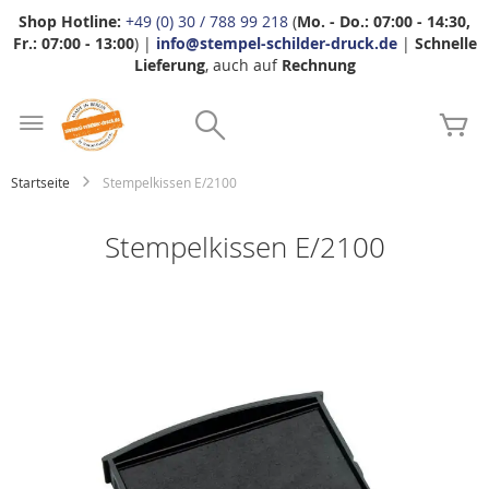
Shop Hotline:
+49 (0) 30 / 788 99 218
(
Mo. - Do.: 07:00 - 14:30,
Fr.: 07:00 - 13:00
) |
info@stempel-schilder-druck.de
|
Schnelle
Lieferung
, auch auf
Rechnung
Zum
Search
Inhalt
Me
springen
Startseite
Stempelkissen E/2100
Stempelkissen E/2100
Zum
Ende
der
Bildgalerie
springen