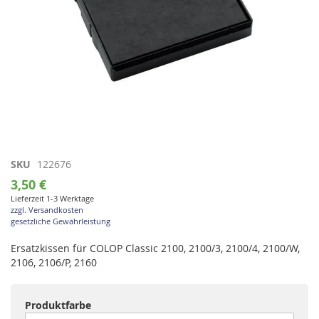
Zum
SKU
122676
Anfang
3,50 €
der
Lieferzeit 1-3 Werktage
Bildgalerie
zzgl. Versandkosten
springen
gesetzliche Gewährleistung
Ersatzkissen für COLOP Classic 2100, 2100/3, 2100/4, 2100/W,
2106, 2106/P, 2160
Produktfarbe