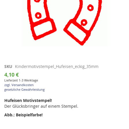
Zum
SKU
Kindermotivstempel_Hufeisen_eckig_35mm
Anfang
4,10 €
der
Lieferzeit 1-3 Werktage
Bildgalerie
zzgl. Versandkosten
springen
gesetzliche Gewährleistung
Hufeisen Motivstempel!
Der Glücksbringer auf einem Stempel.
Abb.: Beispielfarbe!