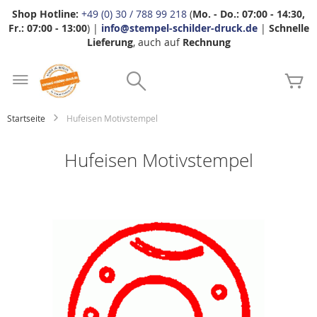
Shop Hotline:
+49 (0) 30 / 788 99 218
(
Mo. - Do.: 07:00 - 14:30,
Fr.: 07:00 - 13:00
) |
info@stempel-schilder-druck.de
|
Schnelle
Lieferung
, auch auf
Rechnung
Zum
Search
Inhalt
Me
springen
Startseite
Hufeisen Motivstempel
Hufeisen Motivstempel
Zum
Ende
der
Bildgalerie
springen