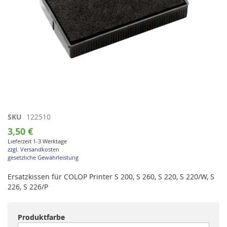
Zum
SKU
122510
Anfang
3,50 €
der
Lieferzeit 1-3 Werktage
Bildgalerie
zzgl. Versandkosten
springen
gesetzliche Gewährleistung
Ersatzkissen für COLOP Printer S 200, S 260, S 220, S 220/W, S
226, S 226/P
Produktfarbe