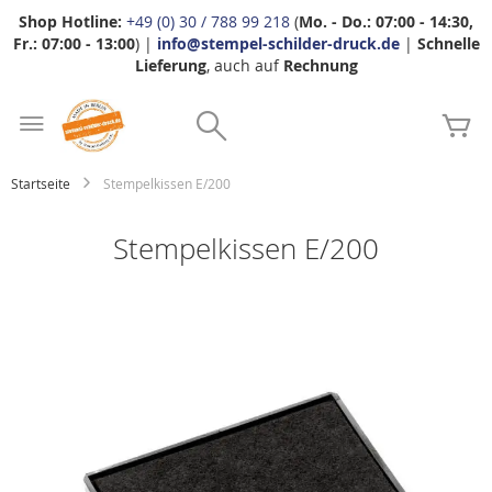
Shop Hotline:
+49 (0) 30 / 788 99 218
(
Mo. - Do.: 07:00 - 14:30,
Fr.: 07:00 - 13:00
) |
info@stempel-schilder-druck.de
|
Schnelle
Lieferung
, auch auf
Rechnung
Zum
Search
Inhalt
Me
springen
Startseite
Stempelkissen E/200
Stempelkissen E/200
Zum
Ende
der
Bildgalerie
springen