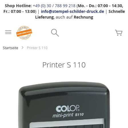
Shop Hotline:
+49 (0) 30 / 788 99 218
(
Mo. - Do.: 07:00 - 14:30,
Fr.: 07:00 - 13:00
) |
info@stempel-schilder-druck.de
|
Schnelle
Lieferung
, auch auf
Rechnung
Zum
Search
Inhalt
Me
springen
Startseite
Printer S 110
Printer S 110
Zum
Ende
der
Bildgalerie
springen