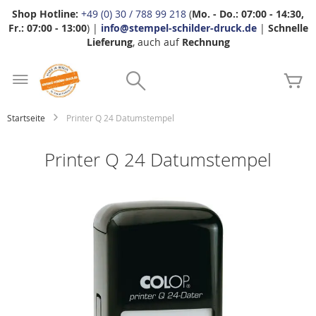
Shop Hotline:
+49 (0) 30 / 788 99 218
(
Mo. - Do.: 07:00 - 14:30,
Fr.: 07:00 - 13:00
) |
info@stempel-schilder-druck.de
|
Schnelle
Lieferung
, auch auf
Rechnung
Zum
Search
Inhalt
Me
springen
Startseite
Printer Q 24 Datumstempel
Printer Q 24 Datumstempel
Zum
Ende
der
Bildgalerie
springen