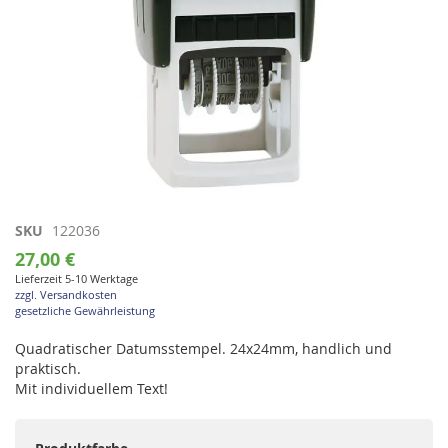
Zum
SKU
122036
Anfang
27,00 €
der
Lieferzeit 5-10 Werktage
Bildgalerie
zzgl. Versandkosten
springen
gesetzliche Gewährleistung
Quadratischer Datumsstempel. 24x24mm, handlich und
praktisch.
Mit individuellem Text!