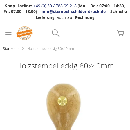
Shop Hotline:
+49 (0) 30 / 788 99 218
(
Mo. - Do.: 07:00 - 14:30,
Fr.: 07:00 - 13:00
) |
info@stempel-schilder-druck.de
|
Schnelle
Lieferung
, auch auf
Rechnung
Zum
Search
Inhalt
Me
springen
Startseite
Holzstempel eckig 80x40mm
Holzstempel eckig 80x40mm
Zum
Ende
der
Bildgalerie
springen