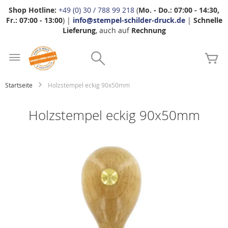
Shop Hotline:
+49 (0) 30 / 788 99 218
(
Mo. - Do.: 07:00 - 14:30,
Fr.: 07:00 - 13:00
) |
info@stempel-schilder-druck.de
|
Schnelle
Lieferung
, auch auf
Rechnung
Zum
Search
Inhalt
Me
springen
Startseite
Holzstempel eckig 90x50mm
Holzstempel eckig 90x50mm
Zum
Ende
der
Bildgalerie
springen