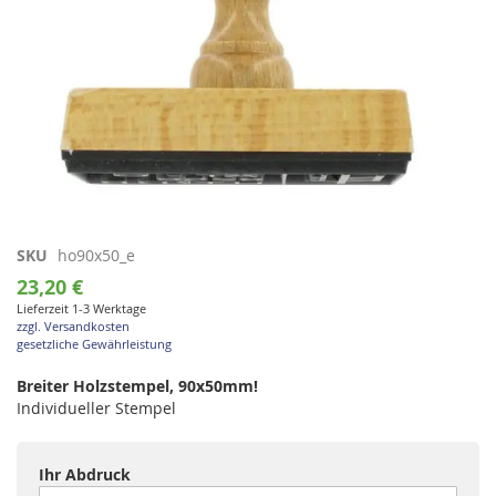
Zum
SKU
ho90x50_e
Anfang
23,20 €
der
Lieferzeit 1-3 Werktage
Bildgalerie
zzgl. Versandkosten
springen
gesetzliche Gewährleistung
Breiter Holzstempel, 90x50mm!
Individueller Stempel
Ihr Abdruck