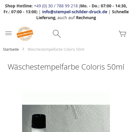
Shop Hotline:
+49 (0) 30 / 788 99 218
(
Mo. - Do.: 07:00 - 14:30,
Fr.: 07:00 - 13:00
) |
info@stempel-schilder-druck.de
|
Schnelle
Lieferung
, auch auf
Rechnung
Zum
Search
Inhalt
Me
springen
Startseite
Wäschestempelfarbe Coloris 50ml
Wäschestempelfarbe Coloris 50ml
Zum
Ende
der
Bildgalerie
springen