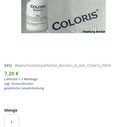
Zum
SKU
Waeschestempelfarbe_Berolin_A_von_Coloris_50ml
Anfang
7,20 €
der
Lieferzeit 1-3 Werktage
Bildgalerie
zzgl. Versandkosten
springen
gesetzliche Gewährleistung
Menge