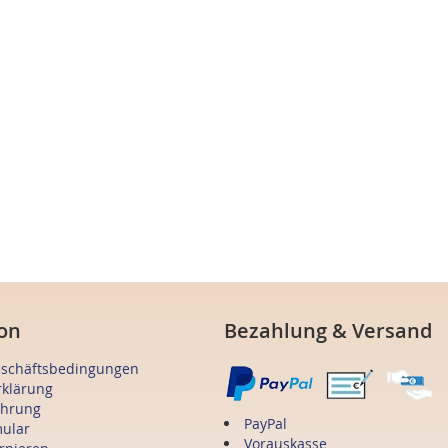
on
Bezahlung & Versand
eschäftsbedingungen
rklärung
ehrung
PayPal
mular
Vorauskasse