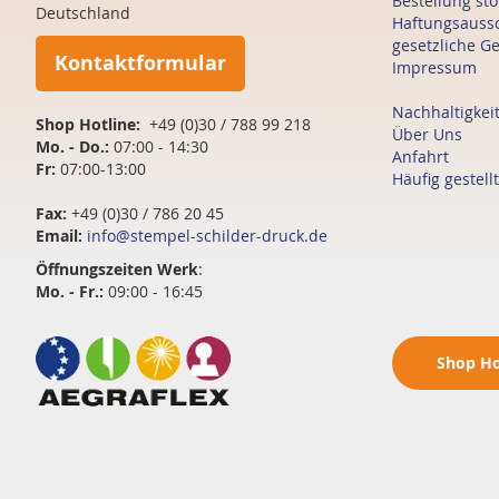
Bestellung st
Deutschland
Haftungsauss
gesetzliche G
Kontaktformular
Impressum
Nachhaltigkei
Shop Hotline:
+49 (0)30 / 788 99 218
Über Uns
Mo. - Do.:
07:00 - 14:30
Anfahrt
Fr:
07:00-13:00
Häufig gestell
Fax:
+49 (0)30 / 786 20 45
Email:
info@stempel-schilder-druck.de
Öffnungszeiten
Werk
:
Mo. - Fr.:
09:00 - 16:45
Shop
Ho