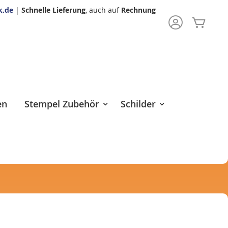
k.de
|
Schnelle Lieferung
, auch auf
Rechnung
Mein 
rch
en
Stempel Zubehör
Schilder