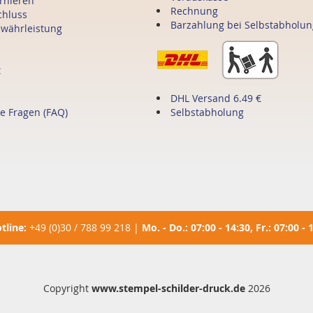
ornieren
Rechnung
chluss
Barzahlung bei Selbstabholun
ewährleistung
t
DHL Versand 6.49 €
te Fragen (FAQ)
Selbstabholung
tline:
+49 (0)30 / 788 99 218
|
Mo. - Do.: 07:00 - 14:30, Fr.: 07:00 - 
Copyright
www.stempel-schilder-druck.de
2026