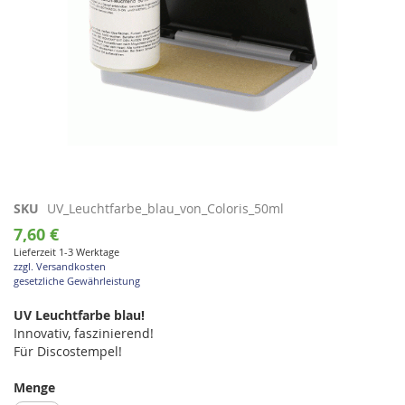
Zum
SKU
UV_Leuchtfarbe_blau_von_Coloris_50ml
Anfang
7,60 €
der
Lieferzeit 1-3 Werktage
Bildgalerie
zzgl. Versandkosten
springen
gesetzliche Gewährleistung
UV Leuchtfarbe blau!
Innovativ, faszinierend!
Für Discostempel!
Menge