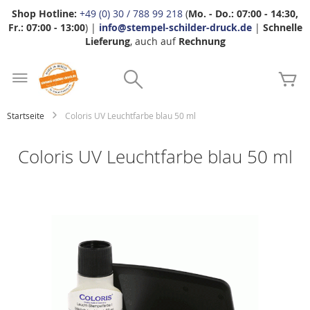
Shop Hotline:
+49 (0) 30 / 788 99 218
(
Mo. - Do.: 07:00 - 14:30,
Fr.: 07:00 - 13:00
) |
info@stempel-schilder-druck.de
|
Schnelle
Lieferung
, auch auf
Rechnung
Zum
Search
Inhalt
Me
springen
Startseite
Coloris UV Leuchtfarbe blau 50 ml
Coloris UV Leuchtfarbe blau 50 ml
Zum
Ende
der
Bildgalerie
springen