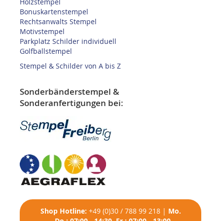
Holzstempel
Bonuskartenstempel
Rechtsanwalts Stempel
Motivstempel
Parkplatz Schilder individuell
Golfballstempel
Stempel & Schilder von A bis Z
Sonderbänderstempel &
Sonderanfertigungen bei:
Shop
Hotline:
+49 (0)30 / 788 99 218
|
Mo.
- Do.: 07:00 - 14:30, Fr.: 07:00 - 13:00