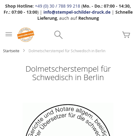
Shop Hotline:
+49 (0) 30 / 788 99 218
(
Mo. - Do.: 07:00 - 14:30,
Fr.: 07:00 - 13:00
) |
info@stempel-schilder-druck.de
|
Schnelle
Lieferung
, auch auf
Rechnung
Zum
Search
Inhalt
Me
springen
Startseite
Dolmetscherstempel für Schwedisch in Berlin
Dolmetscherstempel für
Schwedisch in Berlin
Zum
Ende
der
Bildgalerie
springen