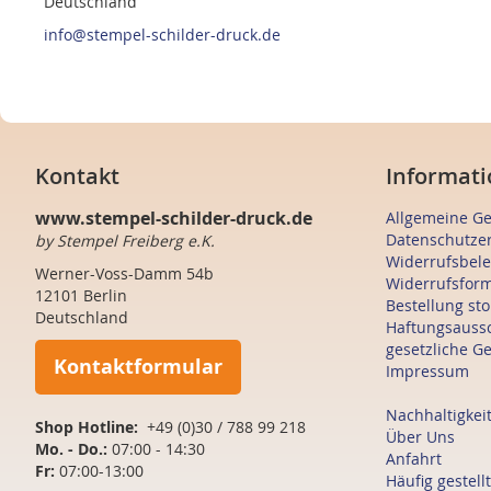
Deutschland
info@stempel-schilder-druck.de
Kontakt
Informati
www.stempel-schilder-druck.de
Allgemeine G
Datenschutze
by Stempel Freiberg e.K.
Widerrufsbel
Werner-Voss-Damm 54b
Widerrufsfor
12101 Berlin
Bestellung st
Deutschland
Haftungsauss
gesetzliche G
Kontaktformular
Impressum
Nachhaltigkei
Shop Hotline:
+49 (0)30 / 788 99 218
Über Uns
Mo. - Do.:
07:00 - 14:30
Anfahrt
Fr:
07:00-13:00
Häufig gestell