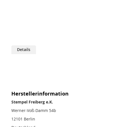
Zum
Anfang
Details
der
Bildgalerie
springen
Herstellerinformation
Stempel Freiberg e.K.
Werner-Voß-Damm 54b
12101 Berlin