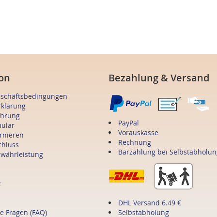
on
Bezahlung & Versand
eschäftsbedingungen
rklärung
ehrung
PayPal
mular
Vorauskasse
ornieren
Rechnung
chluss
Barzahlung bei Selbstabholun
ewährleistung
t
DHL Versand 6.49 €
te Fragen (FAQ)
Selbstabholung