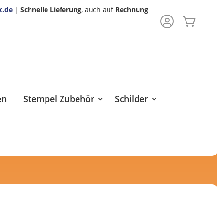
k.de
|
Schnelle Lieferung
, auch auf
Rechnung
Mein 
rch
en
Stempel Zubehör
Schilder