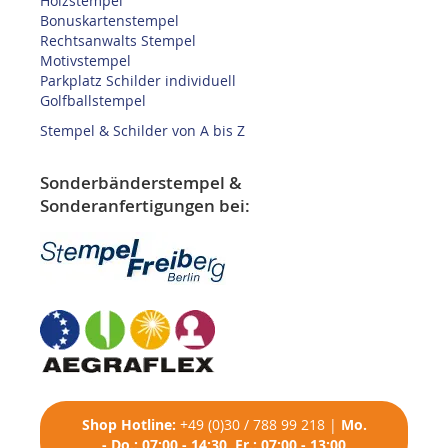
Holzstempel
Bonuskartenstempel
Rechtsanwalts Stempel
Motivstempel
Parkplatz Schilder individuell
Golfballstempel
Stempel & Schilder von A bis Z
Sonderbänderstempel &
Sonderanfertigungen bei:
Shop
Hotline:
+49 (0)30 / 788 99 218
|
Mo.
- Do.: 07:00 - 14:30, Fr.: 07:00 - 13:00