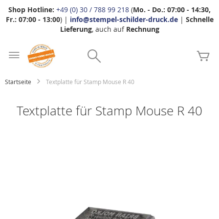
Shop Hotline:
+49 (0) 30 / 788 99 218
(
Mo. - Do.: 07:00 - 14:30,
Fr.: 07:00 - 13:00
) |
info@stempel-schilder-druck.de
|
Schnelle
Lieferung
, auch auf
Rechnung
Zum
Search
Inhalt
Me
springen
Startseite
Textplatte für Stamp Mouse R 40
Textplatte für Stamp Mouse R 40
Zum
Ende
der
Bildgalerie
springen