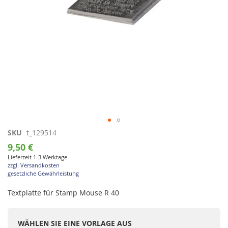
Zum
SKU
t_129514
Anfang
9,50 €
der
Lieferzeit 1-3 Werktage
Bildgalerie
zzgl. Versandkosten
springen
gesetzliche Gewährleistung
Textplatte für Stamp Mouse R 40
WÄHLEN SIE EINE VORLAGE AUS