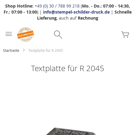
Shop Hotline:
+49 (0) 30 / 788 99 218
(
Mo. - Do.: 07:00 - 14:30,
Fr.: 07:00 - 13:00
) |
info@stempel-schilder-druck.de
|
Schnelle
Lieferung
, auch auf
Rechnung
Zum
Search
Inhalt
Me
springen
Startseite
Textplatte für R 2045
Textplatte für R 2045
Zum
Ende
der
Bildgalerie
springen