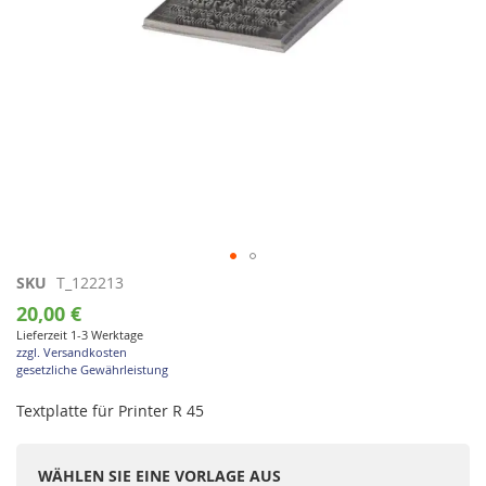
Zum
SKU
T_122213
Anfang
20,00 €
der
Lieferzeit 1-3 Werktage
Bildgalerie
zzgl. Versandkosten
springen
gesetzliche Gewährleistung
Textplatte für Printer R 45
WÄHLEN SIE EINE VORLAGE AUS