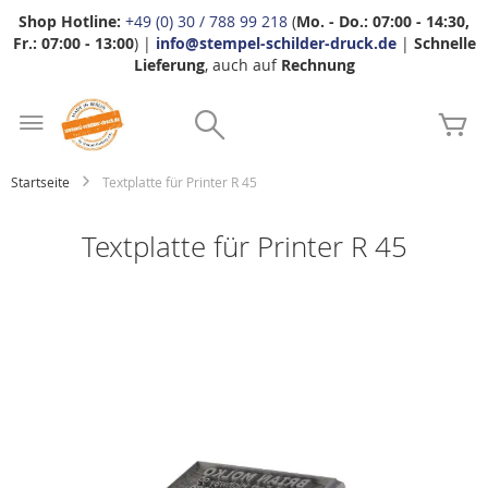
Shop Hotline:
+49 (0) 30 / 788 99 218
(
Mo. - Do.: 07:00 - 14:30,
Fr.: 07:00 - 13:00
) |
info@stempel-schilder-druck.de
|
Schnelle
Lieferung
, auch auf
Rechnung
Zum
Search
Inhalt
Me
springen
Startseite
Textplatte für Printer R 45
Textplatte für Printer R 45
Zum
Ende
der
Bildgalerie
springen