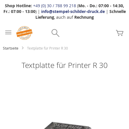
Shop Hotline:
+49 (0) 30 / 788 99 218
(
Mo. - Do.: 07:00 - 14:30,
Fr.: 07:00 - 13:00
) |
info@stempel-schilder-druck.de
|
Schnelle
Lieferung
, auch auf
Rechnung
Zum
Search
Inhalt
Me
springen
Startseite
Textplatte für Printer R 30
Textplatte für Printer R 30
Zum
Ende
der
Bildgalerie
springen