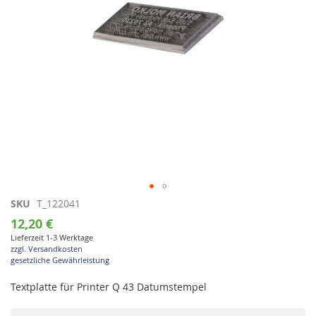
Zum
SKU
T_122041
Anfang
12,20 €
der
Lieferzeit 1-3 Werktage
Bildgalerie
zzgl. Versandkosten
springen
gesetzliche Gewährleistung
Textplatte für Printer Q 43 Datumstempel