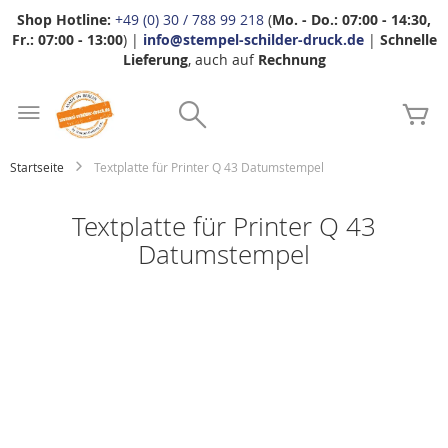
Shop Hotline:
+49 (0) 30 / 788 99 218
(
Mo. - Do.: 07:00 - 14:30,
Fr.: 07:00 - 13:00
) |
info@stempel-schilder-druck.de
|
Schnelle
Lieferung
, auch auf
Rechnung
Zum
Search
Inhalt
Me
springen
Startseite
Textplatte für Printer Q 43 Datumstempel
Textplatte für Printer Q 43
Datumstempel
Zum
Ende
der
Bildgalerie
springen